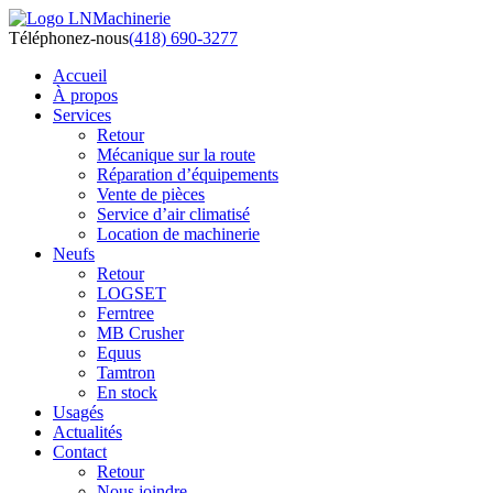
Téléphonez-nous
(418) 690-3277
Accueil
À propos
Services
Retour
Mécanique sur la route
Réparation d’équipements
Vente de pièces
Service d’air climatisé
Location de machinerie
Neufs
Retour
LOGSET
Ferntree
MB Crusher
Equus
Tamtron
En stock
Usagés
Actualités
Contact
Retour
Nous joindre